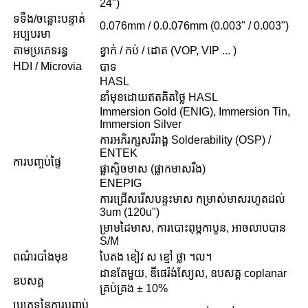
24")
ទទឹង/ចន្លោះបន្ទាត់
0.076mm / 0.0.076mm (0.003" / 0.003")
អប្បបរមា
តាមប្រភេទរន្ធ
ខ្វាក់ / កប់ / ដោត (VOP, VIP ... )
HDI / Microvia
បាទ
HASL
នាំមុខដោយឥតគិតថ្លៃ HASL
Immersion Gold (ENIG), Immersion Tin,
Immersion Silver
ការអភិរក្សសរីរាង្គ Solderability (OSP) /
ENTEK
ការបញ្ចប់ផ្ទៃ
ផ្លាស្ទិចមាស (ផ្លាកមាសរឹង)
ENEPIG
ការជ្រើសរើសបន្ទះមាស កម្រាស់មាសរហូតដល់
3um (120u")
ម្រាមដៃមាស, ការបោះពុម្ពកាបូន, អាចលាបបាន
S/M
ពណ៌របាំងមុខ
បៃតង ខៀវ ស ខ្មៅ ថ្លា ។ល។
ដានតែមួយ, ឌីផេរ៉ង់ស្យែល, ឧបសគ្គ coplanar
ឧបសគ្គ
គ្រប់គ្រង ± 10%
ប្រភេទនៃការបញ្ចប់