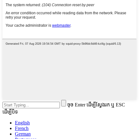
ចុច Enter ដើម្បីស្វែងរក ឬ ESC
ដើម្បីបិទ
English
French
German