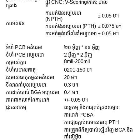
ផ្លូវ CNC; V-Scoring/កាត់; ដាល់
គ្រោង
ការអត់ឱនអប្បបរមា
± 0.05 ម។
(NPTH)
ការអត់ឱន
ការអត់ឱនអប្បបរមា (PTH)
± 0.075 ម។
ការអត់ធ្មត់លើលំនាំអប្បបរមា
± 0.05 ម។
ទំហំ PCB អតិបរមា
២០ អ៊ីញ * ១៨ អ៊ីញ
ទំហំ PCB អប្បបរមា
2 អ៊ីញ * 2 អ៊ីញ
8mil-200mil
កម្រាស់ក្តារ
ទំហំសមាសធាតុ
0201-150 ម។
សមាសធាតុកម្ពស់អតិបរមា
20 ម។
ទីលាននាំមុខអប្បបរមា
0.3 ម។
ការដាក់បាល់ BGA អប្បបរមា
0.4 ម។
ភាពជាក់លាក់នៃការដាក់
+/- 0.05 ម។
ជួរសេវាកម្ម
លទ្ធកម្ម និងការគ្រប់គ្រងសម្ភារៈ
ការដាក់ PCBA
ការផ្សារភ្ជាប់សមាសធាតុ PTH
ការត្រួតពិនិត្យបាល់ឡើងវិញ BGA និង
កាំរស្មីអ៊ិច