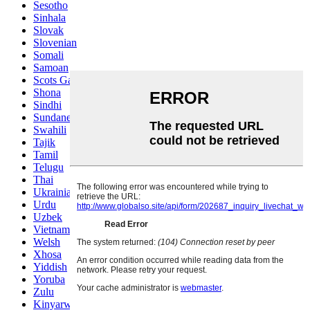
Sesotho
Sinhala
Slovak
Slovenian
Somali
Samoan
Scots Gaelic
Shona
Sindhi
Sundanese
Swahili
Tajik
Tamil
Telugu
Thai
Ukrainian
Urdu
Uzbek
Vietnamese
Welsh
Xhosa
Yiddish
Yoruba
Zulu
Kinyarwanda