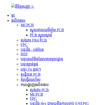
ផ្ទះ
ផលិតផល
MCPCB
ស្នូលអាលុយមីញ៉ូម PCB
PCB ស្នូលស្ពាន់
ស្តង់ដារ FR4 PCB
FPC
បន្ទះរឹង - បត់បែន
HDI
បន្ទះសេរ៉ាមិចដែលមានមូលដ្ឋាន
បន្ទះស្ពាន់ធ្ងន់
បន្ទះ Tg ខ្ពស់។
សន្និបាត PCB
គំរូបង្វិលរហ័ស
ការបង្ហាញផលិតផល
ស្តង់ដារ PCB
MCPCB
FPC
បន្ទះរឹង-flex ជាមួយនឹងការបញ្ចប់ ENEPIG