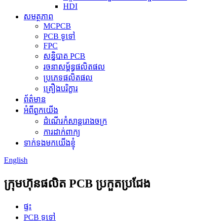
HDI
សមត្ថភាព
MCPCB
PCB ទូទៅ
FPC
សន្និបាត PCB
រចនាសម្ព័ន្ធផលិតផល
ប្រភេទផលិតផល
គ្រឿងបរិក្ខារ
ព័ត៌មាន
អំពីពួកយើង
ដំណើរកំសាន្តរោងចក្រ
ការដាក់ពាក្យ
ទាក់ទងមកយើងខ្ញុំ
English
ក្រុមហ៊ុនផលិត PCB ប្រកួតប្រជែង
ផ្ទះ
PCB ទូទៅ