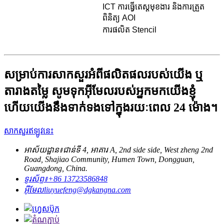
ICT ការធ្វើតេស្តមុខងារ និងការត្រួត
ពិនិត្យ AOI
ការផលិត Stencil
សម្រាប់ការសាកសួរអំពីផលិតផលរបស់យើង ឬ
តារាងតម្លៃ សូមទុកអ៊ីមែលរបស់អ្នកមកយើងខ្ញុំ
ហើយយើងនឹងទាក់ទងទៅក្នុងរយៈពេល 24 ម៉ោង។
សាកសួរឥឡូវនេះ
អាស័យដ្ឋាន៖
ជាន់ទី 4, អាគារ A, 2nd side side, West zheng 2nd
Road, Shajiao Community, Humen Town, Dongguan,
Guangdong, China.
ទូរស័ព្ទ៖
+86 13723586848
អ៊ីមែល
liuyuefeng@dgkangna.com