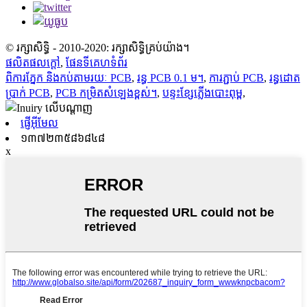
© រក្សាសិទ្ធិ - 2010-2020: រក្សាសិទ្ធិគ្រប់យ៉ាង។
ផលិតផលក្តៅ
,
ផែនទីគេហទំព័រ
ពិការភ្នែក និងកប់តាមរយៈ PCB
,
រន្ធ PCB 0.1 ម។
,
ការភ្ជាប់ PCB
,
រន្ធដោត
ប្រាក់ PCB
,
PCB កម្រិតសំឡេងខ្ពស់។
,
បន្ទះខ្សែភ្លើងបោះពុម្ព
,
ផ្ញើអ៊ីមែល
១៣៧២៣៥៨៦៨៤៨
x