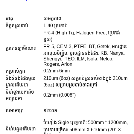
ធាតុ
សមត្ថភាព
ចំនួនស្រទាប់
1-40 ស្រទាប់
FR-4 (High Tg, Halogen Free, ប្រេកង់
ខ្ពស់)
FR-5, CEM-3, PTFE, BT, Getek, មូលដ្ឋាន
ប្រភេទឡាមីណេត
អាលុយមីញ៉ូម, មូលដ្ឋានទង់ដែង, KB, Nanya,
Shengyi, ITEQ, ILM, Isola, Nelco,
Rogers, Arlon
0.2mm-6mm
កម្រាស់ក្តារ
ទំងន់ទង់ដែងមូល
210um (6oz) សម្រាប់ស្រទាប់ខាងក្នុង 210um
ដ្ឋានអតិបរមា
(6oz) សម្រាប់ស្រទាប់ខាងក្រៅ
ទំហំខួងមេកានិច
0.2mm (0.008")
អប្បបរមា
សមាមាត្រ
១២:០១
ចំហៀង Sigle ឬទ្វេភាគី: 500mm * 1200mm,
ទំហំបន្ទះអតិបរមា
ស្រទាប់ច្រើន៖ 508mm X 610mm (20" X