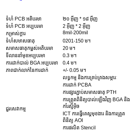
ទំហំ PCB អតិបរមា
២០ អ៊ីញ * ១៨ អ៊ីញ
ទំហំ PCB អប្បបរមា
2 អ៊ីញ * 2 អ៊ីញ
8mil-200mil
កម្រាស់ក្តារ
ទំហំសមាសធាតុ
0201-150 ម។
សមាសធាតុកម្ពស់អតិបរមា
20 ម។
ទីលាននាំមុខអប្បបរមា
0.3 ម។
ការដាក់បាល់ BGA អប្បបរមា
0.4 ម។
ភាពជាក់លាក់នៃការដាក់
+/- 0.05 ម។
លទ្ធកម្ម និងការគ្រប់គ្រងសម្ភារៈ
ការដាក់ PCBA
ការផ្សារភ្ជាប់សមាសធាតុ PTH
ការត្រួតពិនិត្យបាល់ឡើងវិញ BGA និង
កាំរស្មីអ៊ិច
ជួរសេវាកម្ម
ICT ការធ្វើតេស្តមុខងារ និងការត្រួត
ពិនិត្យ AOI
ការផលិត Stencil