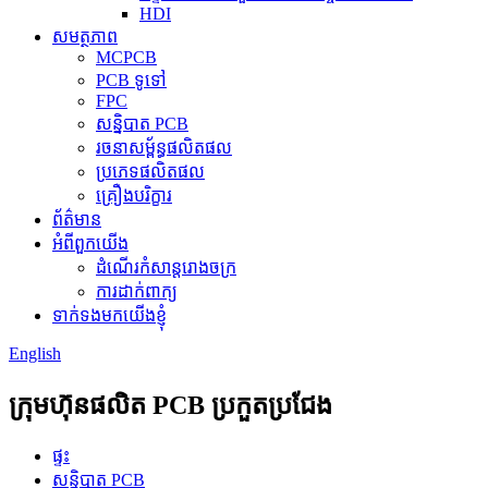
HDI
សមត្ថភាព
MCPCB
PCB ទូទៅ
FPC
សន្និបាត PCB
រចនាសម្ព័ន្ធផលិតផល
ប្រភេទផលិតផល
គ្រឿងបរិក្ខារ
ព័ត៌មាន
អំពីពួកយើង
ដំណើរកំសាន្តរោងចក្រ
ការដាក់ពាក្យ
ទាក់ទងមកយើងខ្ញុំ
English
ក្រុមហ៊ុនផលិត PCB ប្រកួតប្រជែង
ផ្ទះ
សន្និបាត PCB