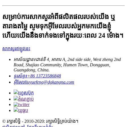
សម្រាប់ការសាកសួរអំពីផលិតផលរបស់យើង ឬ
តារាងតម្លៃ សូមទុកអ៊ីមែលរបស់អ្នកមកយើងខ្ញុំ
ហើយយើងនឹងទាក់ទងទៅក្នុងរយៈពេល 24 ម៉ោង។
សាកសួរឥឡូវនេះ
អាស័យដ្ឋាន៖
ជាន់ទី 4, អាគារ A, 2nd side side, West zheng 2nd
Road, Shajiao Community, Humen Town, Dongguan,
Guangdong, China.
ទូរស័ព្ទ៖
+86 13723586848
អ៊ីមែល
liuyuefeng@dgkangna.com
© រក្សាសិទ្ធិ - 2010-2020: រក្សាសិទ្ធិគ្រប់យ៉ាង។