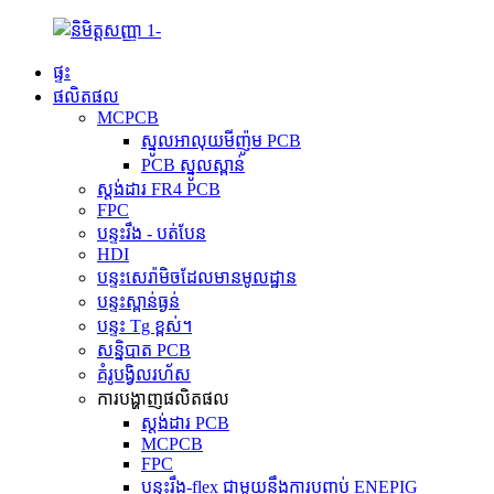
ផ្ទះ
ផលិតផល
MCPCB
ស្នូលអាលុយមីញ៉ូម PCB
PCB ស្នូលស្ពាន់
ស្តង់ដារ FR4 PCB
FPC
បន្ទះរឹង - បត់បែន
HDI
បន្ទះសេរ៉ាមិចដែលមានមូលដ្ឋាន
បន្ទះស្ពាន់ធ្ងន់
បន្ទះ Tg ខ្ពស់។
សន្និបាត PCB
គំរូបង្វិលរហ័ស
ការបង្ហាញផលិតផល
ស្តង់ដារ PCB
MCPCB
FPC
បន្ទះរឹង-flex ជាមួយនឹងការបញ្ចប់ ENEPIG