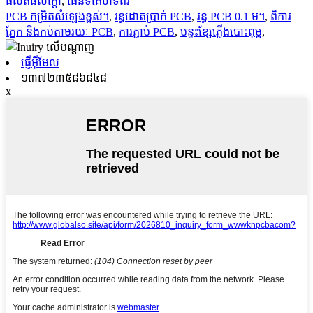
ផលិតផលក្តៅ
,
ផែនទីគេហទំព័រ
PCB កម្រិតសំឡេងខ្ពស់។
,
រន្ធដោតប្រាក់ PCB
,
រន្ធ PCB 0.1 ម។
,
ពិការ
ភ្នែក និងកប់តាមរយៈ PCB
,
ការភ្ជាប់ PCB
,
បន្ទះខ្សែភ្លើងបោះពុម្ព
,
ផ្ញើអ៊ីមែល
១៣៧២៣៥៨៦៨៤៨
x