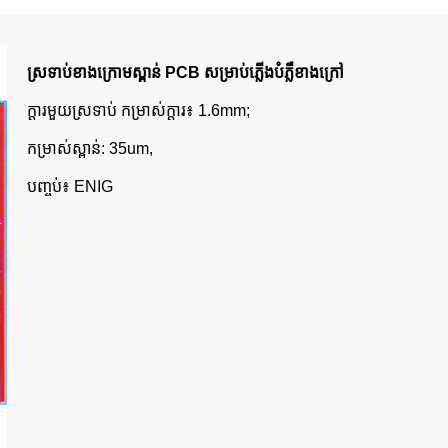
ស្រទាប់ខាងក្រោមស្ពាន់ PCB សម្រាប់ភ្លើងបំភ្លឺខាងក្រៅ
ក្តារមួយស្រទាប់ កម្រាស់ក្តារ៖ 1.6mm;
កម្រាស់ស្ពាន់: 35um,
បញ្ចប់៖ ENIG