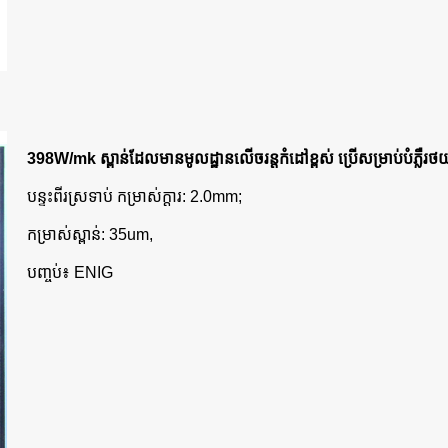
398W/mk ស្ពាន់ដែលមានមូលដ្ឋានលើចរន្តកំដៅខ្ពស់ ប្រើសម្រាប់បំភ្លឺរថយ
បន្ទះពីរស្រទាប់ កម្រាស់ក្តារ: 2.0mm;
កម្រាស់ស្ពាន់: 35um,
បញ្ចប់៖ ENIG