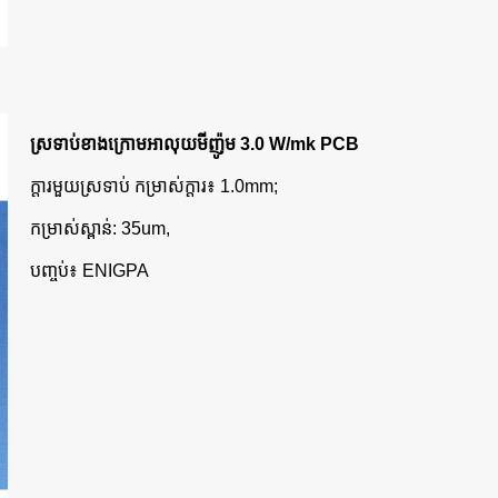
ស្រទាប់ខាងក្រោមអាលុយមីញ៉ូម 3.0 W/mk PCB
ក្តារមួយស្រទាប់ កម្រាស់ក្តារ៖ 1.0mm;
កម្រាស់ស្ពាន់: 35um,
បញ្ចប់៖ ENIGPA