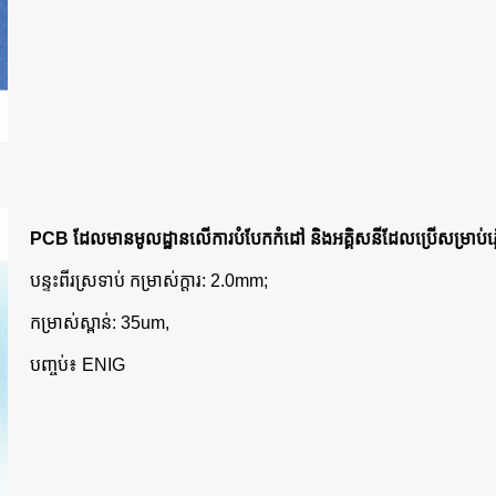
PCB ដែលមានមូលដ្ឋានលើការបំបែកកំដៅ និងអគ្គិសនីដែលប្រើសម្រាប់ភ
បន្ទះពីរស្រទាប់ កម្រាស់ក្តារ: 2.0mm;
កម្រាស់ស្ពាន់: 35um,
បញ្ចប់៖ ENIG