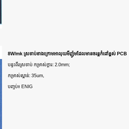
8W/mk ស្រទាប់ខាងក្រោមអាលុយមីញ៉ូមដែលមានចរន្តកំដៅខ្ពស់ PCB
បន្ទះពីរស្រទាប់ កម្រាស់ក្តារ: 2.0mm;
កម្រាស់ស្ពាន់: 35um,
បញ្ចប់៖ ENIG