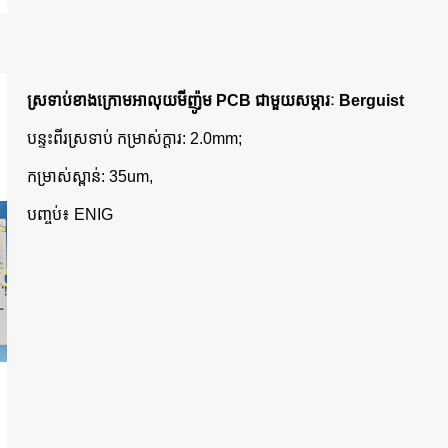
ស្រទាប់ខាងក្រោមអាលុយមីញ៉ូម PCB ជាមួយសម្ភារៈ Berguist
បន្ទះពីរស្រទាប់ កម្រាស់ក្តារ: 2.0mm;
កម្រាស់ស្ពាន់: 35um,
បញ្ចប់៖ ENIG