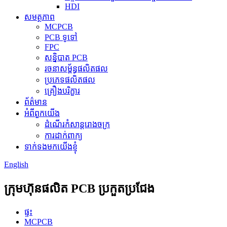
HDI
សមត្ថភាព
MCPCB
PCB ទូទៅ
FPC
សន្និបាត PCB
រចនាសម្ព័ន្ធផលិតផល
ប្រភេទផលិតផល
គ្រឿងបរិក្ខារ
ព័ត៌មាន
អំពីពួកយើង
ដំណើរកំសាន្តរោងចក្រ
ការដាក់ពាក្យ
ទាក់ទងមកយើងខ្ញុំ
English
ក្រុមហ៊ុនផលិត PCB ប្រកួតប្រជែង
ផ្ទះ
MCPCB