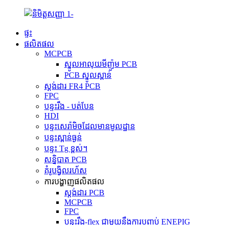
ផ្ទះ
ផលិតផល
MCPCB
ស្នូលអាលុយមីញ៉ូម PCB
PCB ស្នូលស្ពាន់
ស្តង់ដារ FR4 PCB
FPC
បន្ទះរឹង - បត់បែន
HDI
បន្ទះសេរ៉ាមិចដែលមានមូលដ្ឋាន
បន្ទះស្ពាន់ធ្ងន់
បន្ទះ Tg ខ្ពស់។
សន្និបាត PCB
គំរូបង្វិលរហ័ស
ការបង្ហាញផលិតផល
ស្តង់ដារ PCB
MCPCB
FPC
បន្ទះរឹង-flex ជាមួយនឹងការបញ្ចប់ ENEPIG