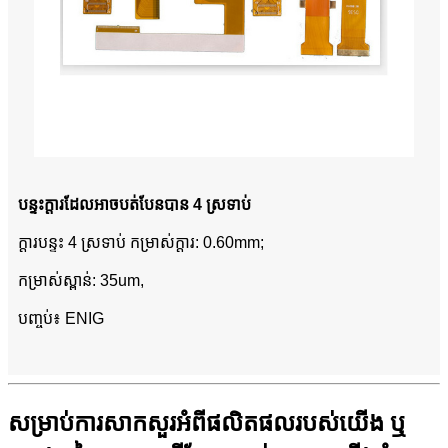
បន្ទះក្តារដែលអាចបត់បែនបាន 4 ស្រទាប់
ក្តារបន្ទះ 4 ស្រទាប់ កម្រាស់ក្តារ: 0.60mm;
កម្រាស់ស្ពាន់: 35um,
បញ្ចប់៖ ENIG
សម្រាប់ការសាកសួរអំពីផលិតផលរបស់យើង ឬ