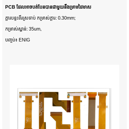
PCB ដែលអាចបត់បែនបានជាមួយនឹងម្រាមដៃមាស
ក្តារបន្ទះពីរស្រទាប់ កម្រាស់ក្តារ: 0.30mm;
កម្រាស់ស្ពាន់: 35um,
បញ្ចប់៖ ENIG