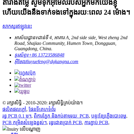
តារាងតម្លៃ សូមទុកអ៊ីមែលរបស់អ្នកមកយើងខ្ញុំ
ហើយយើងនឹងទាក់ទងទៅក្នុងរយៈពេល 24 ម៉ោង។
សាកសួរឥឡូវនេះ
អាស័យដ្ឋាន៖
ជាន់ទី 4, អាគារ A, 2nd side side, West zheng 2nd
Road, Shajiao Community, Humen Town, Dongguan,
Guangdong, China.
ទូរស័ព្ទ៖
+86 13723586848
អ៊ីមែល
liuyuefeng@dgkangna.com
© រក្សាសិទ្ធិ - 2010-2020: រក្សាសិទ្ធិគ្រប់យ៉ាង។
ផលិតផលក្តៅ
,
ផែនទីគេហទំព័រ
រន្ធ PCB 0.1 ម។
,
ពិការភ្នែក និងកប់តាមរយៈ PCB
,
បន្ទះខ្សែភ្លើងបោះពុម្ព
,
PCB កម្រិតសំឡេងខ្ពស់។
,
រន្ធដោតប្រាក់ PCB
,
ការភ្ជាប់ PCB
,