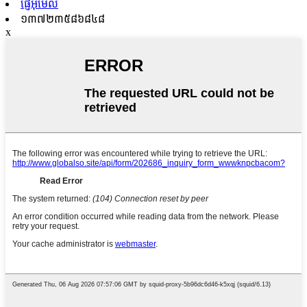
ផ្ញើអ៊ីមែល
១៣៧២៣៥៨៦៨៤៨
x