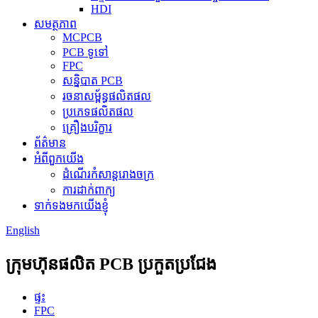
HDI
សមត្ថភាព
MCPCB
PCB ទូទៅ
FPC
សន្និបាត PCB
រចនាសម្ព័ន្ធផលិតផល
ប្រភេទផលិតផល
គ្រឿងបរិក្ខារ
ព័ត៌មាន
អំពីពួកយើង
ដំណើរកំសាន្តរោងចក្រ
ការដាក់ពាក្យ
ទាក់ទងមកយើងខ្ញុំ
English
ក្រុមហ៊ុនផលិត PCB ប្រកួតប្រជែង
ផ្ទះ
FPC