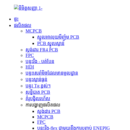
ផ្ទះ
ផលិតផល
MCPCB
ស្នូលអាលុយមីញ៉ូម PCB
PCB ស្នូលស្ពាន់
ស្តង់ដារ FR4 PCB
FPC
បន្ទះរឹង - បត់បែន
HDI
បន្ទះសេរ៉ាមិចដែលមានមូលដ្ឋាន
បន្ទះស្ពាន់ធ្ងន់
បន្ទះ Tg ខ្ពស់។
សន្និបាត PCB
គំរូបង្វិលរហ័ស
ការបង្ហាញផលិតផល
ស្តង់ដារ PCB
MCPCB
FPC
បន្ទះរឹង-flex ជាមួយនឹងការបញ្ចប់ ENEPIG