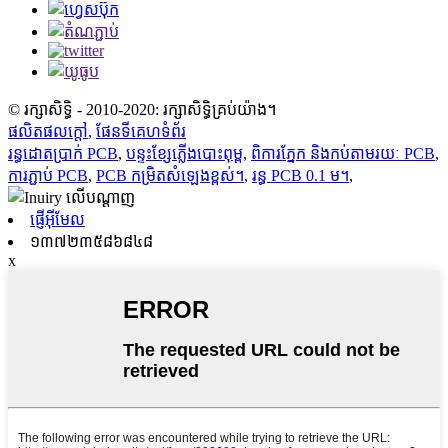
© រក្សាសិទ្ធិ - 2010-2020: រក្សាសិទ្ធិគ្រប់យ៉ាង។
ផលិតផលក្តៅ
,
ផែនទីគេហទំព័រ
រន្ធដោតប្រាក់ PCB
,
បន្ទះខ្សែភ្លើងបោះពុម្ព
,
ពិការភ្នែក និងកប់តាមរយៈ PCB
,
ការភ្ជាប់ PCB
,
PCB កម្រិតសំឡេងខ្ពស់។
,
រន្ធ PCB 0.1 ម។
,
ផ្ញើអ៊ីមែល
១៣៧២៣៥៨៦៨៤៨
x