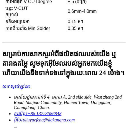
ការអត់ធ្មត់ V-CUTdegree
± 5 (ដឺក្រេ)
បន្ទះ V-CUT
0.6mm-4.0mm
កម្រាស់
ទទឹងអប្បបរមា
0.15 ម។
ការបើករបាំង Min.Solder
0.35 ម។
សម្រាប់ការសាកសួរអំពីផលិតផលរបស់យើង ឬ
តារាងតម្លៃ សូមទុកអ៊ីមែលរបស់អ្នកមកយើងខ្ញុំ
ហើយយើងនឹងទាក់ទងទៅក្នុងរយៈពេល 24 ម៉ោង។
សាកសួរឥឡូវនេះ
អាស័យដ្ឋាន៖
ជាន់ទី 4, អាគារ A, 2nd side side, West zheng 2nd
Road, Shajiao Community, Humen Town, Dongguan,
Guangdong, China.
ទូរស័ព្ទ៖
+86 13723586848
អ៊ីមែល
liuyuefeng@dgkangna.com