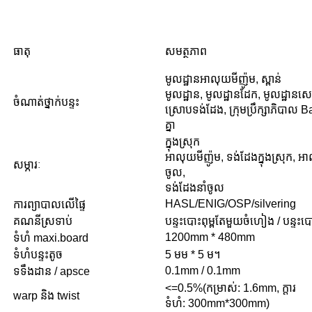
ធាតុ
សមត្ថភាព
មូលដ្ឋានអាលុយមីញ៉ូម, ស្ពាន់
មូលដ្ឋាន, មូលដ្ឋានដែក, មូលដ្ឋានស
ចំណាត់ថ្នាក់បន្ទះ
ស្រោបទង់ដែង, ក្រុមប្រឹក្សាភិបាល B
គ្នា
ក្នុងស្រុក
អាលុយមីញ៉ូម, ទង់ដែងក្នុងស្រុក, អា
សម្ភារៈ
ចូល,
ទង់ដែងនាំចូល
HASL/ENIG/OSP/silvering
ការព្យាបាលលើផ្ទៃ
គណនីស្រទាប់
បន្ទះបោះពុម្ពតែមួយចំហៀង / បន្ទះបោះព
1200mm * 480mm
ទំហំ maxi.board
ទំហំបន្ទះតូច
5 មម * 5 ម។
0.1mm / 0.1mm
ទទឹងដាន / apsce
<=0.5%(កម្រាស់: 1.6mm, ក្តារ
warp និង twist
ទំហំ: 300mm*300mm)