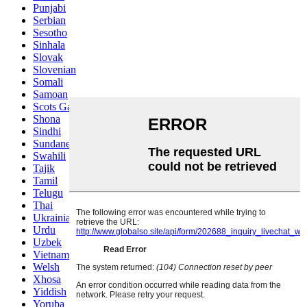
Punjabi
Serbian
Sesotho
Sinhala
Slovak
Slovenian
Somali
Samoan
Scots Gaelic
Shona
Sindhi
Sundanese
Swahili
Tajik
Tamil
Telugu
Thai
Ukrainian
Urdu
Uzbek
Vietnamese
Welsh
Xhosa
Yiddish
Yoruba