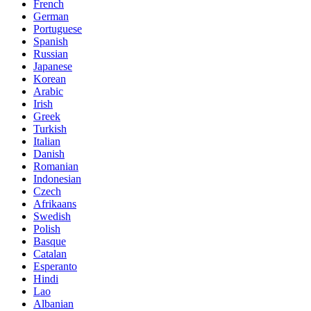
French
German
Portuguese
Spanish
Russian
Japanese
Korean
Arabic
Irish
Greek
Turkish
Italian
Danish
Romanian
Indonesian
Czech
Afrikaans
Swedish
Polish
Basque
Catalan
Esperanto
Hindi
Lao
Albanian