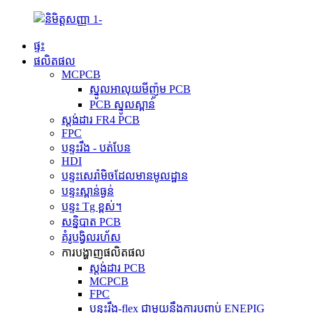
ផ្ទះ
ផលិតផល
MCPCB
ស្នូលអាលុយមីញ៉ូម PCB
PCB ស្នូលស្ពាន់
ស្តង់ដារ FR4 PCB
FPC
បន្ទះរឹង - បត់បែន
HDI
បន្ទះសេរ៉ាមិចដែលមានមូលដ្ឋាន
បន្ទះស្ពាន់ធ្ងន់
បន្ទះ Tg ខ្ពស់។
សន្និបាត PCB
គំរូបង្វិលរហ័ស
ការបង្ហាញផលិតផល
ស្តង់ដារ PCB
MCPCB
FPC
បន្ទះរឹង-flex ជាមួយនឹងការបញ្ចប់ ENEPIG