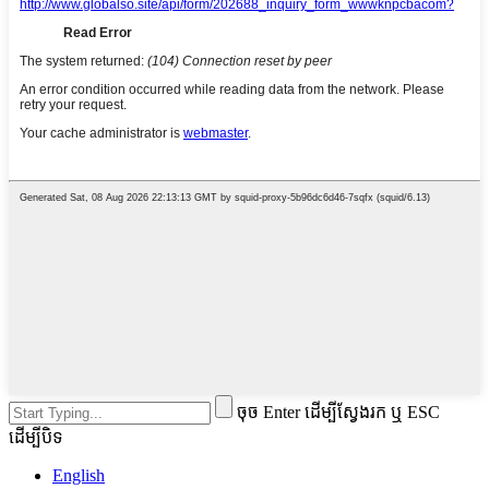
ចុច Enter ដើម្បីស្វែងរក ឬ ESC
ដើម្បីបិទ
English