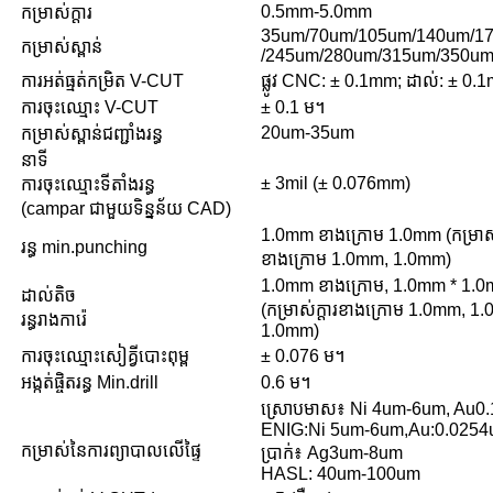
0.5mm-5.0mm
កម្រាស់ក្តារ
35um/70um/105um/140um/1
កម្រាស់ស្ពាន់
/245um/280um/315um/350u
ការអត់ធ្មត់កម្រិត V-CUT
ផ្លូវ CNC: ± 0.1mm; ដាល់: ± 0.
ការចុះឈ្មោះ V-CUT
± 0.1 ម។
20um-35um
កម្រាស់ស្ពាន់ជញ្ជាំងរន្ធ
នាទី
± 3mil (± 0.076mm)
ការចុះឈ្មោះទីតាំងរន្ធ
(campar ជាមួយទិន្នន័យ CAD)
1.0mm ខាងក្រោម 1.0mm (កម្រាស់ក
រន្ធ min.punching
ខាងក្រោម 1.0mm, 1.0mm)
1.0mm ខាងក្រោម, 1.0mm * 1.
ដាល់តិច
(កម្រាស់ក្តារខាងក្រោម 1.0mm, 1
រន្ធរាងការ៉េ
1.0mm)
ការចុះឈ្មោះសៀគ្វីបោះពុម្ព
± 0.076 ម។
អង្កត់ផ្ចិតរន្ធ Min.drill
0.6 ម។
ស្រោបមាស៖ Ni 4um-6um, Au0
ENIG:Ni 5um-6um,Au:0.025
កម្រាស់នៃការព្យាបាលលើផ្ទៃ
ប្រាក់៖ Ag3um-8um
HASL: 40um-100um