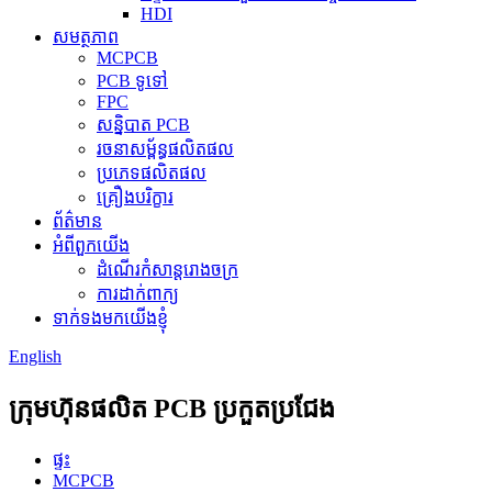
HDI
សមត្ថភាព
MCPCB
PCB ទូទៅ
FPC
សន្និបាត PCB
រចនាសម្ព័ន្ធផលិតផល
ប្រភេទផលិតផល
គ្រឿងបរិក្ខារ
ព័ត៌មាន
អំពីពួកយើង
ដំណើរកំសាន្តរោងចក្រ
ការដាក់ពាក្យ
ទាក់ទងមកយើងខ្ញុំ
English
ក្រុមហ៊ុនផលិត PCB ប្រកួតប្រជែង
ផ្ទះ
MCPCB