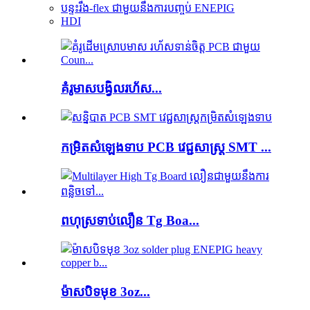
បន្ទះរឹង-flex ជាមួយនឹងការបញ្ចប់ ENEPIG
HDI
គំរូ​មាស​បង្វិល​រហ័ស...
កម្រិតសំឡេងទាប PCB វេជ្ជសាស្រ្ត SMT ...
ពហុស្រទាប់លឿន Tg Boa...
ម៉ាសបិទមុខ 3oz...