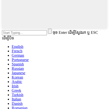
ចុច Enter ដើម្បីស្វែងរក ឬ ESC
ដើម្បីបិទ
English
French
German
Portuguese
Spanish
Russian
Japanese
Korean
Arabic
Irish
Greek
Turkish
Italian
Danish
Romanian