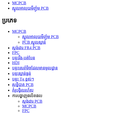
MCPCB
ស្នូលអាលុយមីញ៉ូម PCB
ប្រភេទ
MCPCB
ស្នូលអាលុយមីញ៉ូម PCB
PCB ស្នូលស្ពាន់
ស្តង់ដារ FR4 PCB
FPC
បន្ទះរឹង-បត់បែន
HDI
បន្ទះសេរ៉ាមិចដែលមានមូលដ្ឋាន
បន្ទះស្ពាន់ធ្ងន់
បន្ទះ Tg ខ្ពស់។
សន្និបាត PCB
គំរូបង្វិលរហ័ស
ការបង្ហាញផលិតផល
ស្តង់ដារ PCB
MCPCB
FPC