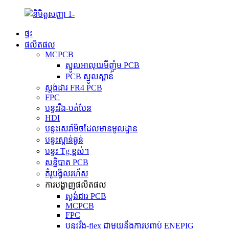
ផ្ទះ
ផលិតផល
MCPCB
ស្នូលអាលុយមីញ៉ូម PCB
PCB ស្នូលស្ពាន់
ស្តង់ដារ FR4 PCB
FPC
បន្ទះរឹង-បត់បែន
HDI
បន្ទះសេរ៉ាមិចដែលមានមូលដ្ឋាន
បន្ទះស្ពាន់ធ្ងន់
បន្ទះ Tg ខ្ពស់។
សន្និបាត PCB
គំរូបង្វិលរហ័ស
ការបង្ហាញផលិតផល
ស្តង់ដារ PCB
MCPCB
FPC
បន្ទះរឹង-flex ជាមួយនឹងការបញ្ចប់ ENEPIG