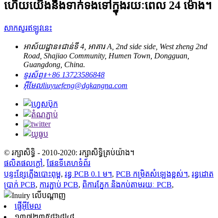
ហើយយើងនឹងទាក់ទងទៅក្នុងរយៈពេល 24 ម៉ោង។
សាកសួរឥឡូវនេះ
អាស័យដ្ឋាន៖
ជាន់ទី 4, អាគារ A, 2nd side side, West zheng 2nd
Road, Shajiao Community, Humen Town, Dongguan,
Guangdong, China.
ទូរស័ព្ទ៖
+86 13723586848
អ៊ីមែល
liuyuefeng@dgkangna.com
© រក្សាសិទ្ធិ - 2010-2020: រក្សាសិទ្ធិគ្រប់យ៉ាង។
ផលិតផលក្តៅ
,
ផែនទីគេហទំព័រ
បន្ទះខ្សែភ្លើងបោះពុម្ព
,
រន្ធ PCB 0.1 ម។
,
PCB កម្រិតសំឡេងខ្ពស់។
,
រន្ធដោត
ប្រាក់ PCB
,
ការភ្ជាប់ PCB
,
ពិការភ្នែក និងកប់តាមរយៈ PCB
,
ផ្ញើអ៊ីមែល
១៣៧២៣៥៨៦៨៤៨