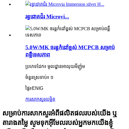
រន្ធដោតជ័រ Microvi...
5.0W/MK ចរន្តកំដៅខ្ពស់ MCPCB សម្រាប់
ពន្លឺទេសភាព
ប្រភេទដែក៖ មូលដ្ឋានអាលុយមីញ៉ូម
ចំនួនស្រទាប់៖ ១
ផ្ទៃ៖
ENIG
ការសាកសួរ
លម្អិត
សម្រាប់ការសាកសួរអំពីផលិតផលរបស់យើង ឬ
តារាងតម្លៃ សូមទុកអ៊ីមែលរបស់អ្នកមកយើងខ្ញុំ