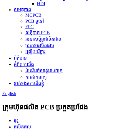
HDI
សមត្ថភាព
MCPCB
PCB ទូទៅ
FPC
សន្និបាត PCB
រចនាសម្ព័ន្ធផលិតផល
ប្រភេទផលិតផល
គ្រឿងបរិក្ខារ
ព័ត៌មាន
អំពីពួកយើង
ដំណើរកំសាន្តរោងចក្រ
ការដាក់ពាក្យ
ទាក់ទងមកយើងខ្ញុំ
English
ក្រុមហ៊ុនផលិត PCB ប្រកួតប្រជែង
ផ្ទះ
ផលិតផល