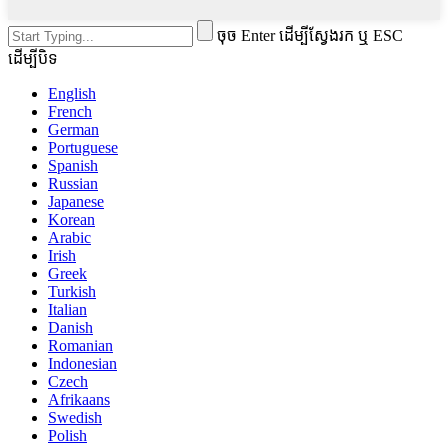
ចុច Enter ដើម្បីស្វែងរក ឬ ESC
ដើម្បីបិទ
English
French
German
Portuguese
Spanish
Russian
Japanese
Korean
Arabic
Irish
Greek
Turkish
Italian
Danish
Romanian
Indonesian
Czech
Afrikaans
Swedish
Polish