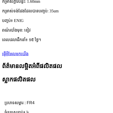
កម្រាស់ក្តារបន្ទះ: 1.60mm
កម្រាស់ទង់ដែងដែលបានបញ្ចប់: 35um
បញ្ចប់៖ ENIG
ពណ៌របាំងមុខ: ខៀវ
ពេលវេលាដឹកនាំ៖ ១៥ ថ្ងៃ។
ផ្ញើអ៊ីមែលមកយើង
ព័ត៌មានលម្អិតអំពីផលិតផល
ស្លាកផលិតផល
ប្រភេទសម្ភារៈ: FR4
ចំនួនស្រទាប់៖ ៤