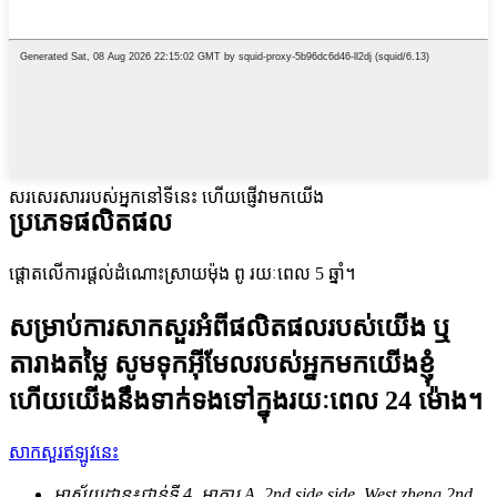
សរសេរសាររបស់អ្នកនៅទីនេះ ហើយផ្ញើវាមកយើង
ប្រភេទផលិតផល
ផ្តោតលើការផ្តល់ដំណោះស្រាយម៉ុង ពូ រយៈពេល 5 ឆ្នាំ។
សម្រាប់ការសាកសួរអំពីផលិតផលរបស់យើង ឬ
តារាងតម្លៃ សូមទុកអ៊ីមែលរបស់អ្នកមកយើងខ្ញុំ
ហើយយើងនឹងទាក់ទងទៅក្នុងរយៈពេល 24 ម៉ោង។
សាកសួរឥឡូវនេះ
អាស័យដ្ឋាន៖
ជាន់ទី 4, អាគារ A, 2nd side side, West zheng 2nd