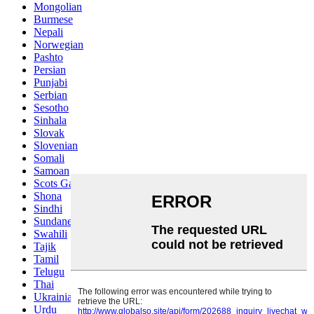
Mongolian
Burmese
Nepali
Norwegian
Pashto
Persian
Punjabi
Serbian
Sesotho
Sinhala
Slovak
Slovenian
Somali
Samoan
Scots Gaelic
Shona
Sindhi
Sundanese
Swahili
Tajik
Tamil
Telugu
Thai
Ukrainian
Urdu