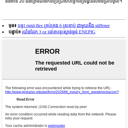
នឹងមាន 20 ដងច្រើនជាងការប្រើប្រាស់បច្ចេកវិទ្យារន្ធដែលមិនជ្រាបចូល។
មុន៖
បន្ទះ rigid-flex គ្រប់គ្រង 6 ស្រទាប់ ជាមួយនឹង stiffener
បន្ទាប់៖
របាំងដែក 3 oz ដោតបន្ទះស្ពាន់ធ្ងន់ ENEPIG