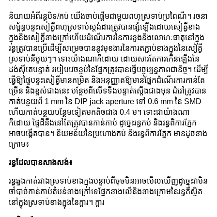
និយាយអំពីរន្ធបិទ/កប់ យើងចាប់ផ្តើមជាមួយពហុស្រទាប់ប្រពៃណី។ រចនា
សម្ព័ន្ធបន្ទះសៀគ្វីពហុស្រទាប់ស្តង់ដារត្រូវបានផ្សំឡើងដោយសៀគ្វីខាង
ក្នុងនិងសៀគ្វីខាងក្រៅហើយដំណើរការនៃការខួងនិងលោហៈធាតុនៅក្នុង
រន្ធត្រូវបានប្រើដើម្បីសម្រេចបាននូវមុខងារនៃការតភ្ជាប់ខាងក្នុងនៃសៀគ្វី
ស្រទាប់នីមួយៗ។ ទោះយ៉ាងណាក៏ដោយ ដោយសារតែការកើនឡើងនៃ
ដង់ស៊ីតេបន្ទាត់ របៀបវេចខ្ចប់នៃផ្នែកត្រូវបានធ្វើបច្ចុប្បន្នភាពជានិច្ច។ ដើម្បី
ធ្វើឱ្យផ្ទៃបន្ទះសៀគ្វីមានកម្រិត និងអនុញ្ញាតឱ្យមានផ្នែកដំណើរការកាន់តែ
ច្រើន និងខ្ពស់ជាងនេះ បន្ថែមពីលើទទឹងបន្ទាត់ស្តើងជាងមុន ជំរៅត្រូវបាន
កាត់បន្ថយពី 1 mm នៃ DIP jack aperture ទៅ 0.6 mm នៃ SMD
ហើយកាត់បន្ថយបន្ថែមទៀតមកតិចជាង 0.4 ម។ ទោះជាយ៉ាងណា
ក៏ដោយ ផ្ទៃដីនឹងនៅតែត្រូវបានកាន់កាប់ ដូច្នេះរន្ធកប់ និងរន្ធពិការភ្នែក
អាចបង្កើតបាន។ និយមន័យនៃប្រហោងកប់ និងរន្ធពិការភ្នែក មានដូចខាង
ក្រោម៖
រន្ធដែលបានសាងសង់៖
រន្ធឆ្លងកាត់រវាងស្រទាប់ខាងក្នុងបន្ទាប់ពីចុចមិនអាចមើលឃើញដូច្នេះវាមិន
ចាំបាច់កាន់កាប់តំបន់ខាងក្រៅទេផ្នែកខាងលើនិងខាងក្រោមនៃរន្ធគឺស្ថិត
នៅក្នុងស្រទាប់ខាងក្នុងនៃក្តារ។ ក្តារ