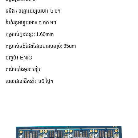
ទទឹង / ចន្លោះអប្បបរមា៖ ៤ ម។
ទំហំរន្ធអប្បបរមា៖ ០.១០ ម។
កម្រាស់ក្តារបន្ទះ: 1.60mm
កម្រាស់ទង់ដែងដែលបានបញ្ចប់: 35um
បញ្ចប់៖ ENIG
ពណ៌របាំងមុខ: ខៀវ
ពេលវេលាដឹកនាំ៖ ១៥ ថ្ងៃ។