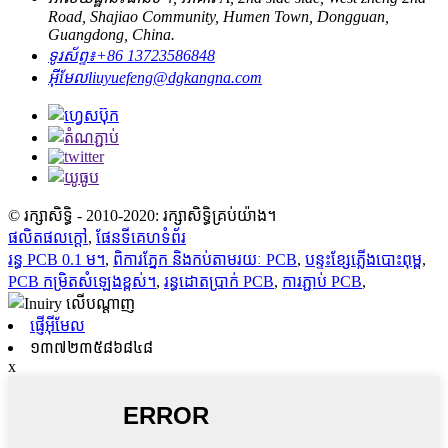
Road, Shajiao Community, Humen Town, Dongguan,
Guangdong, China.
ទូរស័ព្ទ៖
+86 13723586848
អ៊ីមែល
liuyuefeng@dgkangna.com
© រក្សាសិទ្ធិ - 2010-2020: រក្សាសិទ្ធិគ្រប់យ៉ាង។
ផលិតផលក្តៅ
,
ផែនទីគេហទំព័រ
រន្ធ PCB 0.1 ម។
,
ពិការភ្នែក និងកប់តាមរយៈ PCB
,
បន្ទះខ្សែភ្លើងបោះពុម្ព
,
PCB កម្រិតសំឡេងខ្ពស់។
,
រន្ធដោតប្រាក់ PCB
,
ការភ្ជាប់ PCB
,
ផ្ញើអ៊ីមែល
១៣៧២៣៥៨៦៨៤៨
x