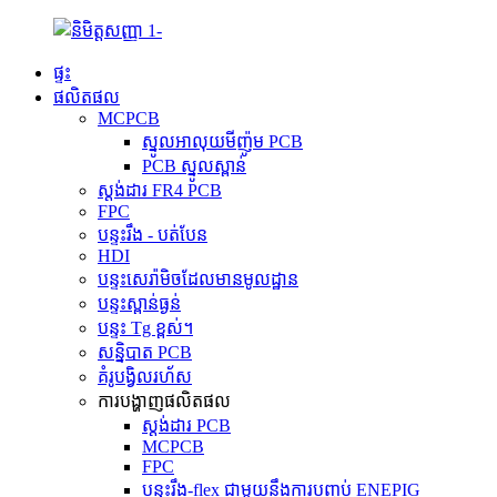
ផ្ទះ
ផលិតផល
MCPCB
ស្នូលអាលុយមីញ៉ូម PCB
PCB ស្នូលស្ពាន់
ស្តង់ដារ FR4 PCB
FPC
បន្ទះរឹង - បត់បែន
HDI
បន្ទះសេរ៉ាមិចដែលមានមូលដ្ឋាន
បន្ទះស្ពាន់ធ្ងន់
បន្ទះ Tg ខ្ពស់។
សន្និបាត PCB
គំរូបង្វិលរហ័ស
ការបង្ហាញផលិតផល
ស្តង់ដារ PCB
MCPCB
FPC
បន្ទះរឹង-flex ជាមួយនឹងការបញ្ចប់ ENEPIG