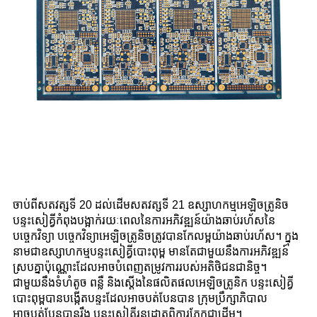
ចាប់ពីសតវត្សទី 20 ដល់ដើមសតវត្សទី 21 ឧស្សាហកម្មអេឡិចត្រូនិច
បន្ទះសៀគ្វីកំពុងបង្អាក់រយៈពេលនៃការអភិវឌ្ឍន៍យ៉ាងឆាប់រហ័សនៃ
បច្ចេកវិទ្យា បច្ចេកវិទ្យាអេឡិចត្រូនិចត្រូវបានកែលម្អយ៉ាងឆាប់រហ័ស។ ក្នុង
នាមជាឧស្សាហកម្មបន្ទះសៀគ្វីបោះពុម្ព មានតែជាមួយនឹងការអភិវឌ្ឍន៍
ស្របគ្នាប៉ុណ្ណោះដែលអាចបំពេញតម្រូវការរបស់អតិថិជនជានិច្ច។
ជាមួយនឹងទំហំតូច ពន្លឺ និងស្តើងនៃផលិតផលអេឡិចត្រូនិក បន្ទះសៀគ្វី
បោះពុម្ពបានបង្កើតបន្ទះដែលអាចបត់បែនបាន ក្រុមប្រឹក្សាភិបាល
អាចបត់បែនបានរឹង បន្ទះសៀគ្វីរន្ធដោតពិការភ្នែកជាដើម។