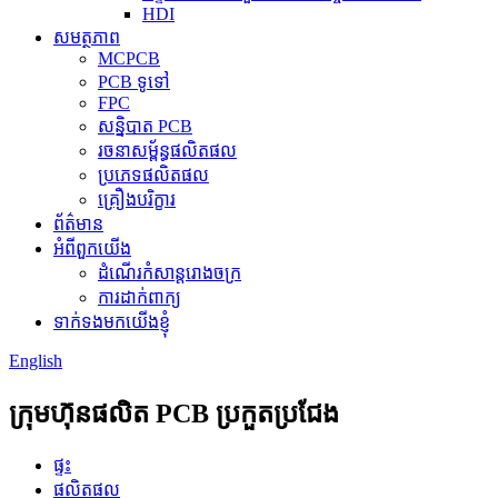
HDI
សមត្ថភាព
MCPCB
PCB ទូទៅ
FPC
សន្និបាត PCB
រចនាសម្ព័ន្ធផលិតផល
ប្រភេទផលិតផល
គ្រឿងបរិក្ខារ
ព័ត៌មាន
អំពីពួកយើង
ដំណើរកំសាន្តរោងចក្រ
ការដាក់ពាក្យ
ទាក់ទងមកយើងខ្ញុំ
English
ក្រុមហ៊ុនផលិត PCB ប្រកួតប្រជែង
ផ្ទះ
ផលិតផល