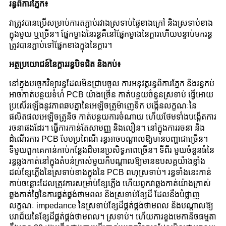
រន្ធពិការភ្នែក៖
វាត្រូវបានប្រើសម្រាប់ការតភ្ជាប់រវាងស្រទាប់ផ្ទៃខាងក្រៅ និងស្រទាប់ខាង
ក្នុងមួយ ឬច្រើន។ ផ្នែកម្ខាងនៃរន្ធគឺនៅផ្នែកម្ខាងនៃក្តារហើយបន្ទាប់មករន្ធ
ត្រូវបានភ្ជាប់ទៅផ្នែកខាងក្នុងនៃក្តារ។
អត្ថប្រយោជន៍នៃក្តាររន្ធបិទជិត និងកប់៖
នៅក្នុងបច្ចេកវិទ្យារន្ធដែលមិនជ្រាបចូល ការអនុវត្តរន្ធពិការភ្នែក និងរន្ធកប់
អាចកាត់បន្ថយទំហំ PCB យ៉ាងច្រើន កាត់បន្ថយចំនួនស្រទាប់ ធ្វើអោយ
ប្រសើរឡើងនូវភាពឆបគ្នានៃអេឡិចត្រូម៉ាញេទិក បង្កើនលក្ខណៈនៃ
ផលិតផលអេឡិចត្រូនិច កាត់បន្ថយការចំណាយ ហើយថែមទាំងបង្កើតការ
រចនាផងដែរ។ ធ្វើការកាន់តែសាមញ្ញ និងលឿន។ នៅក្នុងការរចនា និង
ដំណើរការ PCB បែបប្រពៃណី រន្ធអាចបណ្តាលឱ្យមានបញ្ហាជាច្រើន។
ទីមួយពួកគេកាន់កាប់កន្លែងដ៏មានប្រសិទ្ធភាពច្រើន។ ទីពីរ មួយចំនួនធំនៃ
រន្ធឆ្លងកាត់នៅក្នុងតំបន់ក្រាស់មួយក៏បណ្តាលឱ្យមានឧបសគ្គយ៉ាងខ្លាំង
ដល់ខ្សែភ្លើងនៃស្រទាប់ខាងក្នុងនៃ PCB ពហុស្រទាប់។ រន្ធទាំងនេះកាន់
កាប់ចន្លោះដែលត្រូវការសម្រាប់ខ្សែភ្លើង ហើយពួកវាឆ្លងកាត់យ៉ាងក្រាស់
ឆ្លងកាត់ផ្ទៃនៃការផ្គត់ផ្គង់ថាមពល និងស្រទាប់ខ្សែដី ដែលនឹងបំផ្លាញ
លក្ខណៈ impedance នៃស្រទាប់ខ្សែដីផ្គត់ផ្គង់ថាមពល និងបណ្តាលឱ្យ
បរាជ័យនៃខ្សែដីផ្គត់ផ្គង់ថាមពល។ ស្រទាប់។ ហើយការខួងមេកានិចធម្មតា