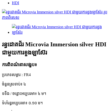
HDI
រន្ធដោតជ័រ Microvia Immersion silver HDI
ជាមួយការខួងឡាស៊ែរ
ការពិពណ៌នាសង្ខេប៖
ប្រភេទសម្ភារៈ: FR4
ចំនួនស្រទាប់៖ ៤
ទទឹង / ចន្លោះអប្បបរមា៖ ៤ ម។
ទំហំរន្ធអប្បបរមា៖ ០.១០ ម។