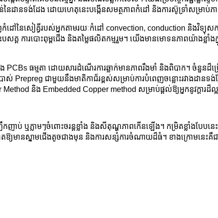
់នៃដានទង់ដែង ដោយហេតុនេះបង្កើនសមត្ថភាពកំដៅ និងការស៊ូទ្រាំសម្រាប់ភ
កំដៅនៃសៀគ្វីរបស់អ្នកតាមរយៈកំដៅ convection, conduction និងវិទ្យុស
្ថយឧបសគ្គ ការបោះពុម្ពជើង និងតម្លៃផលិតកម្មរួម។ យើងមានមោទនភាពយ៉ាងខ្
PCBs ធម្មតា ដោយសារដំណើរការឆ្លាក់មានភាពរឹងមាំ និងពិបាក។ ចំនួនដ៏ច្រ
្រាស់ Prepreg ជាមួយនឹងមាតិកាជ័រខ្ពស់សម្រាប់ការបំពេញចន្លោះរវាងដានទង់ដ
 Method និង Embedded Copper method សម្រាប់ផ្តល់ឱ្យអ្នកនូវក្តារដ៏ល្អឥត
ប់ ឬភ្លាមៗចំពោះចរន្តខ្លាំង និងសីតុណ្ហភាពកើនឡើង។ កម្រិតខ្លាំងបែបនេះគឺគ្
ញ្ញាតឱ្យមានស្នាមជើងតូចជាងមុន និងការសន្សំការចំណាយដ៏ធំ។ ខាងក្រោមនេះគឺ