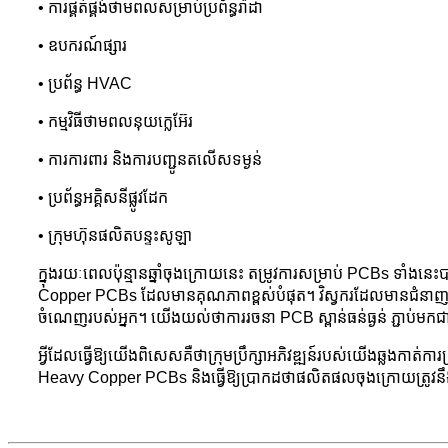
• ការផ្គត់ផ្គង់ថាមពលសម្រាប់ប្រព័ន្ធរ៉ាដា
• ឧបករណ៍ផ្សារ
• ប្រព័ន្ធ HVAC
• កម្មវិធីថាមពលនុយក្លេអ៊ែរ
• ការការពារ និងការបញ្ជូនតលើសទម្ងន់
• ប្រព័ន្ធអគ្គិសនីផ្លូវដែក
• ក្រុមហ៊ុនផលិតបន្ទះសូឡា
ក្នុងរយៈពេលប៉ុន្មានឆ្នាំចុងក្រោយនេះ តម្រូវការសម្រាប់ PCBs ទាំង
Copper PCBs ដែលមានគុណភាពខ្ពស់បំផុត។ វិស្វករដែលមានជំនាញរបស់យ
ចំណេញរបស់អ្នក។ យើងយល់ថាការរចនា PCB ស្ពាន់ធន់ធ្ងន់ ភ្ជាប់មកជា
អ្វី​ដែល​ធ្វើ​ឱ្យ​យើង​ពិសេស​គឺ​ថា​ក្រុមប្រឹក្សា​អភិវឌ្ឍន៍​របស់​យើង​ឆ្លង​
Heavy Copper PCBs និងធ្វើឱ្យប្រាកដថាផលិតផលចុងក្រោយត្រូវនឹ