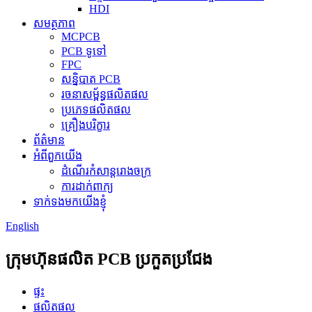
HDI
សមត្ថភាព
MCPCB
PCB ទូទៅ
FPC
សន្និបាត PCB
រចនាសម្ព័ន្ធផលិតផល
ប្រភេទផលិតផល
គ្រឿងបរិក្ខារ
ព័ត៌មាន
អំពីពួកយើង
ដំណើរកំសាន្តរោងចក្រ
ការដាក់ពាក្យ
ទាក់ទងមកយើងខ្ញុំ
English
ក្រុមហ៊ុនផលិត PCB ប្រកួតប្រជែង
ផ្ទះ
ផលិតផល