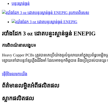
បន្ទះស្ពាន់ធ្ងន់
របាំងដែក 3 oz ដោតបន្ទះស្ពាន់ធ្ងន់ ENEPIG
ការពិពណ៌នាសង្ខេប៖
Heavy Copper PCBs ត្រូវបានគេប្រើយ៉ាងទូលំទូលាយនៅក្នុងប្រព័ន្ធអេឡិចត
ខ្សោយទៅជាបន្ទះខ្សែភ្លើងដ៏រឹងមាំ ដែលអាចទុកចិត្តបាន និងប្រើប្រាស់បាន
ផ្ញើអ៊ីមែលមកយើង
ព័ត៌មានលម្អិតអំពីផលិតផល
ស្លាកផលិតផល