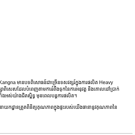
កម្ម។ Kangna មានបទពិសោធន៍ជាច្រើនទសវត្សរ៍ក្នុងការផលិត Heavy
ក្សាពិសេសដែលបំពេញតាមការរំពឹងទុកនៃការអនុវត្ត និងគោលដៅប្រាក់
ំងអស់យ៉ាងជិតស្និទ្ធ មុនពេលបន្តការផលិត។
​របស់​យើង។ នាយកដ្ឋានត្រួតពិនិត្យគុណភាពក្នុងផ្ទះរបស់យើងធានានូវគុណភាពនៃ