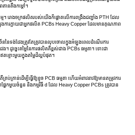
ាពតានតឹងកម្ដៅ។
កម្ម។ រោងចក្រផលិតរបស់យើងក៏ផ្តោតលើការពង្រឹងជញ្ជាំង PTH ដែល
លាំងក្នុងការក្លាយជាអ្នកផលិត PCBs Heavy Copper ដែលមានគុណភាព
ើននៃទង់ដែងត្រូវតែត្រូវបានលុបចោលក្នុងអំឡុងពេលដំណើរការ
ែង។ ដូច្នេះតម្លៃនៃការផលិតគឺខ្ពស់ជាង PCBs ធម្មតា។ ទោះជា
ខ្ចោះមួយក្នុងតម្លៃដ៏ល្អបំផុត។
រប់គ្រាន់ដើម្បីធ្វើឱ្យខូច PCB ធម្មតា ហើយអំពាវនាវឱ្យមានតម្រូវការ
ជាផ្នែកមួយចំនួន និងកម្មវិធី d ដែល Heavy Copper PCBs ត្រូវបាន