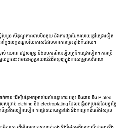
ុកស៊ីហ្សែន សីតុណ្ហភាពទាបមិនផុយ និងការផ្សារដែករលាយក្តៅផ្សេងទៀត
ីតែនៅក្នុងលក្ខខណ្ឌបរិយាកាសដែលមានការច្រេះខ្លាំងក៏ដោយ។
ខ្ពស់ យោធា វេជ្ជសាស្ត្រ និងឧបករណ៍អេឡិចត្រូនិកផ្សេងទៀត។ ការប្រើ
គ្នានេះ វាមានអត្ថប្រយោជន៍ដ៏អស្ចារ្យក្នុងការសម្រួលបរិមាណ
់ចាន ដើម្បីបន្ថែមកម្រាស់ដល់យន្តហោះ បន្ទះ និងដាន និង Plated-
ម្រាប់ etching និង electroplating ដែលបង្កើនកម្រាស់នៃបន្ទះផ្ទៃ
័ន្ធនឹងល្បឿនលឿន ការផ្លាតដោយខ្លួនឯង និងការឆ្លាក់ឌីផេរ៉ង់ស្យែល
ម្រិតខ្ពស់ ដើម្បីទទួលបានបន្ទាត់ត្រង់ និងរឹមគែមដ៏ល្អប្រសើរជាមួយនឹង