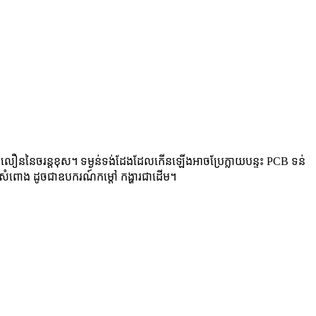
របាញ់លឿននៃចរន្តខុស។ ទម្ងន់ទង់ដែងដែលកើនឡើងអាចប្រែក្លាយបន្ទះ PCB ទន់
ពីងសំពោង ដូចជាឧបករណ៍កម្តៅ កង្ហារជាដើម។