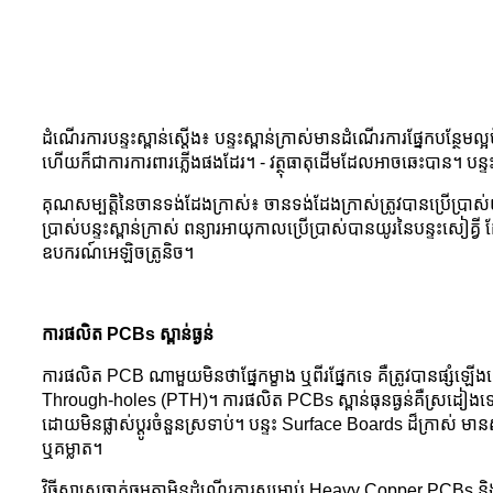
ដំណើរការបន្ទះស្ពាន់ស្តើង៖ បន្ទះស្ពាន់ក្រាស់មានដំណើរការផ្នែកបន្
ហើយក៏ជាការការពារភ្លើងផងដែរ។ - វត្ថុធាតុដើមដែលអាចឆេះបាន។ បន្ទះទ
គុណសម្បត្តិនៃចានទង់ដែងក្រាស់៖ ចានទង់ដែងក្រាស់ត្រូវបានប្រើប្រាស់
ប្រាស់បន្ទះស្ពាន់ក្រាស់ ពន្យារអាយុកាលប្រើប្រាស់បានយូរនៃបន្ទះស
ឧបករណ៍អេឡិចត្រូនិច។
ការផលិត PCBs ស្ពាន់ធ្ងន់
ការផលិត PCB ណាមួយមិនថាផ្នែកម្ខាង ឬពីរផ្នែកទេ គឺត្រូវបានផ្សំឡើ
Through-holes (PTH)។ ការផលិត PCBs ស្ពាន់ធុនធ្ងន់គឺស្រដៀងទៅនឹ
ដោយមិនផ្លាស់ប្តូរចំនួនស្រទាប់។ បន្ទះ Surface Boards ដ៏ក្រាស់ 
ឬគម្លាត។
វិធីសាស្ត្រឆ្លាក់ធម្មតាមិនដំណើរការសម្រាប់ Heavy Copper PCBs និងបង្