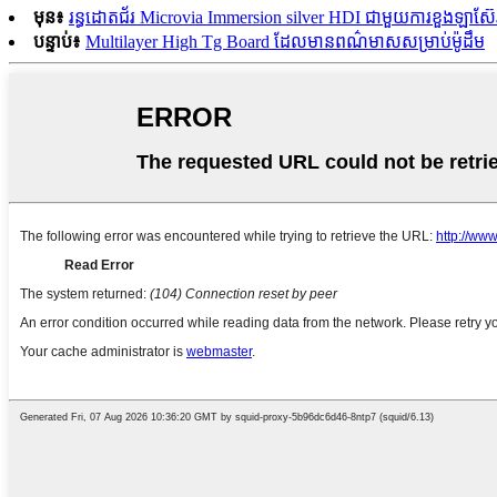
មុន៖
រន្ធដោតជ័រ Microvia Immersion silver HDI ជាមួយការខួងឡាស៊ែ
បន្ទាប់៖
Multilayer High Tg Board ដែលមានពណ៌មាសសម្រាប់ម៉ូដឹម