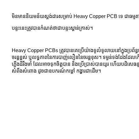
មិនមាននិយមន័យស្តង់ដារសម្រាប់ Heavy Copper PCB ទេ ជាធម្មត
បន្ទះនេះត្រូវបានកំណត់ថាជាបន្ទះស្ពាន់ក្រាស់។
Heavy Copper PCBs ត្រូវបានគេប្រើយ៉ាងទូលំទូលាយនៅក្នុងប្រព័ន្ធអេ
ចរន្តខ្ពស់ ឬលទ្ធភាពនៃការបាញ់លឿននៃចរន្តខុស។ ទម្ងន់ទង់ដែងដែលក
ភ្លើងដ៏រឹងមាំ ដែលអាចទុកចិត្តបាន និងប្រើប្រាស់បានយូរ ហើយបដិសេធនូ
សំពីងសំពោង ដូចជាឧបករណ៍កម្តៅ កង្ហារជាដើម។