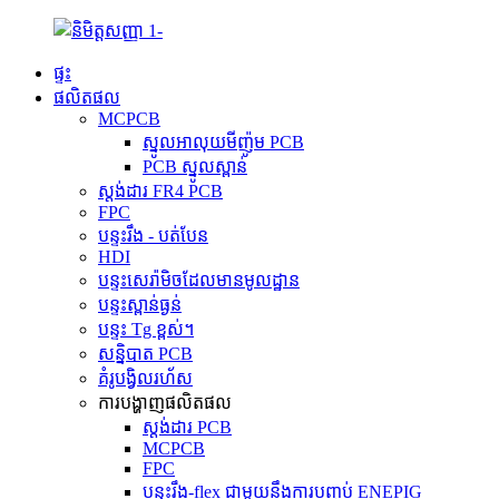
ផ្ទះ
ផលិតផល
MCPCB
ស្នូលអាលុយមីញ៉ូម PCB
PCB ស្នូលស្ពាន់
ស្តង់ដារ FR4 PCB
FPC
បន្ទះរឹង - បត់បែន
HDI
បន្ទះសេរ៉ាមិចដែលមានមូលដ្ឋាន
បន្ទះស្ពាន់ធ្ងន់
បន្ទះ Tg ខ្ពស់។
សន្និបាត PCB
គំរូបង្វិលរហ័ស
ការបង្ហាញផលិតផល
ស្តង់ដារ PCB
MCPCB
FPC
បន្ទះរឹង-flex ជាមួយនឹងការបញ្ចប់ ENEPIG