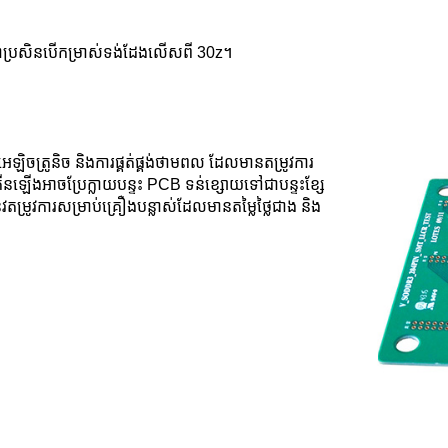
ាប្រសិនបើកម្រាស់ទង់ដែងលើសពី 30z។
ឡិចត្រូនិច និងការផ្គត់ផ្គង់ថាមពល ដែលមានតម្រូវការ
ើនឡើងអាចប្រែក្លាយបន្ទះ PCB ទន់ខ្សោយទៅជាបន្ទះខ្សែ
វតម្រូវការសម្រាប់គ្រឿងបន្លាស់ដែលមានតម្លៃថ្លៃជាង និង