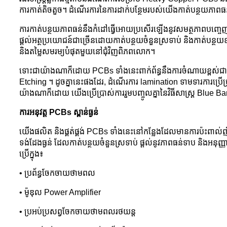
ការកាត់តិចតួច។ ដំណើរការនៃការដាក់បន្ថែមរបស់យើងកាត់បន្ថយភាពធន
ការកាត់បន្ថយភាពធន់នឹងកំដៅធ្វើអោយប្រសើរឡើងនូវសមត្ថភាពបញ្ចេញ
ផ្តល់អត្ថប្រយោជន៍ជាច្រើនដោយកាត់បន្ថយចំនួនស្រទាប់ និងកាត់បន
និងតម្លៃសមរម្យបំផុតមួយនៅជុំវិញពិភពលោក។
ទោះជាយ៉ាងណាក៏ដោយ PCBs ទាំងនេះពាក់ព័ន្ធនឹងការចំណាយខ្ពស់ជាង 
Etching ។ ដូចគ្នានេះផងដែរ, ដំណើរការ lamination ទាមទារការប្រើប
យ៉ាងណាក៏ដោយ យើងប្រើប្រាស់ការរួមបញ្ចូលគ្នានៃវិធីសាស្ត្រ Blue Bar
ការអនុវត្ត PCBs ស្ពាន់ធ្ងន់
យើងផលិត និងផ្គត់ផ្គង់ PCBs ទាំងនេះនៅកន្លែងដែលមានការប៉ះពាល់ញឹកញា
ទង់ដែងធ្ងន់ ដែលកាត់បន្ថយចំនួនស្រទាប់ ផ្តល់នូវភាពធន់ទាប និងអនុ
ប្រើក្នុង៖
• ប្រព័ន្ធចែកចាយថាមពល
• ម៉ូឌុល Power Amplifier
• ប្រអប់ប្រសព្វចែកចាយថាមពលរថយន្ត