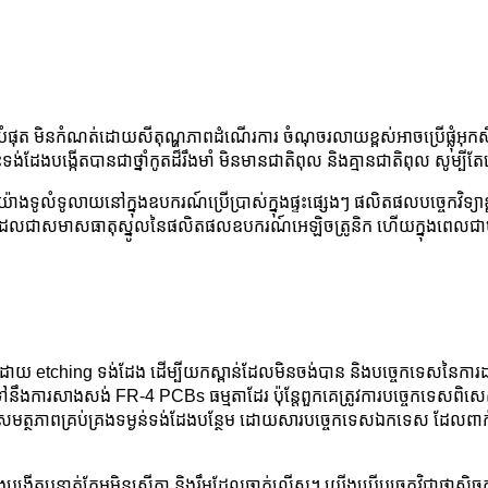
ថែមល្អបំផុត មិនកំណត់ដោយសីតុណ្ហភាពដំណើរការ ចំណុចរលាយខ្ពស់អាចប្រើផ្លុំអ
ង់ដែងបង្កើតបានជាថ្នាំកូតដ៏រឹងមាំ មិនមានជាតិពុល និងគ្មានជាតិពុល សូម្ប
យ៉ាងទូលំទូលាយនៅក្នុងឧបករណ៍ប្រើប្រាស់ក្នុងផ្ទះផ្សេងៗ ផលិតផលបច្ចេកវិទ្យា
ៀគ្វី ដែលជាសមាសធាតុស្នូលនៃផលិតផលឧបករណ៍អេឡិចត្រូនិក ហើយក្នុងពេលជាមួយ
ងដោយ etching ទង់ដែង ដើម្បីយកស្ពាន់ដែលមិនចង់បាន និងបច្ចេកទេសនៃការដាក
ងការសាងសង់ FR-4 PCBs ធម្មតាដែរ ប៉ុន្តែពួកគេត្រូវការបច្ចេកទេសពិសេសស
មានសមត្ថភាពគ្រប់គ្រងទម្ងន់ទង់ដែងបន្ថែម ដោយសារបច្ចេកទេសឯកទេស ដែលពាក់ព
កើតបន្ទាត់គែមមិនស្មើគ្នា និងរឹមដែលឆ្លាក់លើស។ យើងប្រើបច្ចេកវិជ្ជាផ្លាស្ទិចក