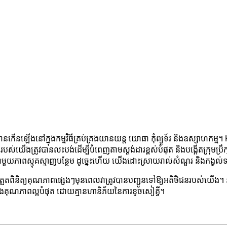
នេះបានកើនឡើងនៅក្នុងកម្មវិធីគ្រប់គ្រងយានយន្ត យោធា កុំព្យូទ័រ និងឧស្សាហ
ើងត្រូវបានលះបង់ដើម្បីបំពេញតាមស្តង់ដារខ្ពស់បំផុត និងបង្កើតក្រុមប្រឹ
មួយភាពស្មុគស្មាញបន្ថែម ដូច្នេះហើយ យើងដោះស្រាយរាល់សំណួរ និងកង្វល់ទា
កាត់​ការ​ត្រួតពិនិត្យ​គុណភាព​ផ្សេងៗ​មុន​ពេល​វា​ត្រូវ​បាន​បញ្ជូន​ទៅ​ឱ្យ​អតិថិជន
ងគុណភាពល្អបំផុត ដោយគ្មានហានិភ័យនៃការខូចសៀគ្វី។