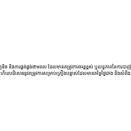
្រូនិច និងការផ្គត់ផ្គង់ថាមពល ដែលមានតម្រូវការចរន្តខ្ពស់ ឬលទ្ធភាពនៃកា
យូរ ហើយបដិសេធនូវតម្រូវការសម្រាប់គ្រឿងបន្លាស់ដែលមានតម្លៃថ្លៃជាង និងសំ