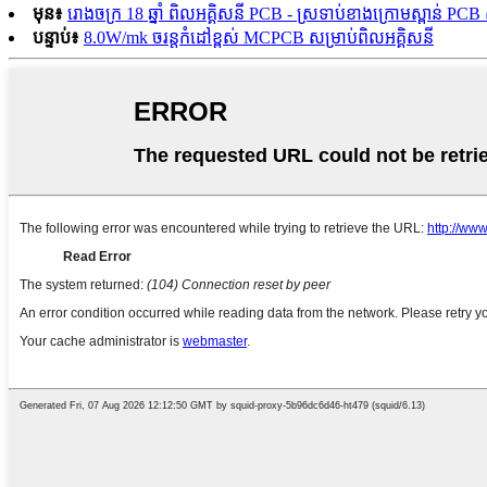
មុន៖
រោងចក្រ 18 ឆ្នាំ ពិលអគ្គិសនី PCB - ស្រទាប់ខាងក្រោមស្ពាន់ PCB ស
បន្ទាប់៖
8.0W/mk ចរន្តកំដៅខ្ពស់ MCPCB សម្រាប់ពិលអគ្គិសនី