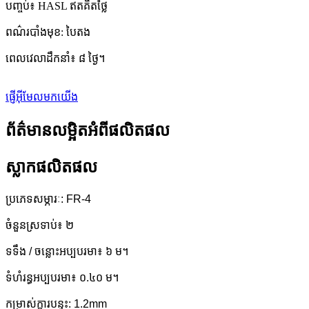
បញ្ចប់៖ HASL ឥតគិតថ្លៃ
ពណ៌របាំងមុខ: បៃតង
ពេលវេលាដឹកនាំ៖ ៨ ថ្ងៃ។
ផ្ញើអ៊ីមែលមកយើង
ព័ត៌មានលម្អិតអំពីផលិតផល
ស្លាកផលិតផល
ប្រភេទសម្ភារៈ: FR-4
ចំនួនស្រទាប់៖ ២
ទទឹង / ចន្លោះអប្បបរមា៖ ៦ ម។
ទំហំរន្ធអប្បបរមា៖ ០.៤០ ម។
កម្រាស់ក្តារបន្ទះ: 1.2mm