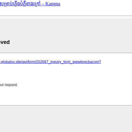
ម្រាប់ភ្លើងបំភ្លឺខាងក្រៅ – Kangna