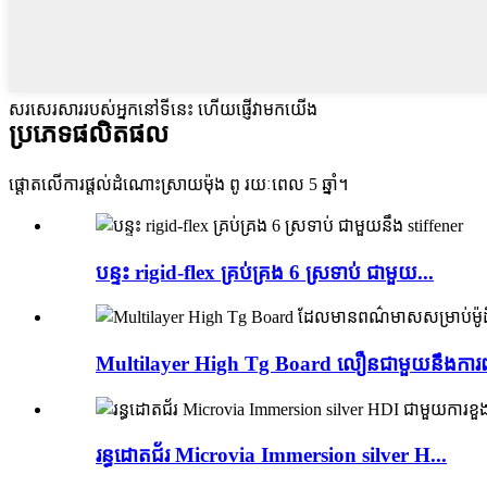
សរសេរសាររបស់អ្នកនៅទីនេះ ហើយផ្ញើវាមកយើង
ប្រភេទផលិតផល
ផ្តោតលើការផ្តល់ដំណោះស្រាយម៉ុង ពូ រយៈពេល 5 ឆ្នាំ។
បន្ទះ rigid-flex គ្រប់គ្រង 6 ស្រទាប់ ជាមួយ...
Multilayer High Tg Board លឿនជាមួយនឹងការពន្
រន្ធដោតជ័រ Microvia Immersion silver H...