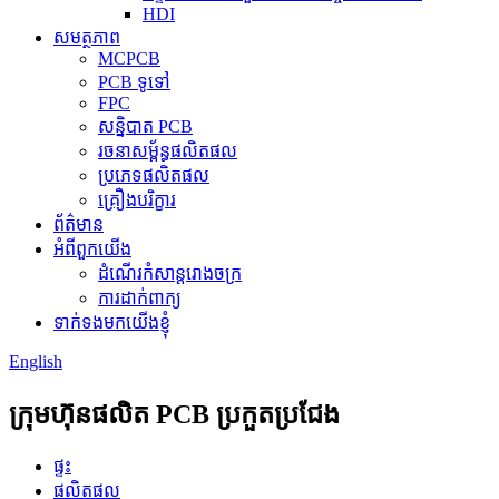
HDI
សមត្ថភាព
MCPCB
PCB ទូទៅ
FPC
សន្និបាត PCB
រចនាសម្ព័ន្ធផលិតផល
ប្រភេទផលិតផល
គ្រឿងបរិក្ខារ
ព័ត៌មាន
អំពីពួកយើង
ដំណើរកំសាន្តរោងចក្រ
ការដាក់ពាក្យ
ទាក់ទងមកយើងខ្ញុំ
English
ក្រុមហ៊ុនផលិត PCB ប្រកួតប្រជែង
ផ្ទះ
ផលិតផល