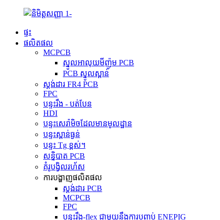
ផ្ទះ
ផលិតផល
MCPCB
ស្នូលអាលុយមីញ៉ូម PCB
PCB ស្នូលស្ពាន់
ស្តង់ដារ FR4 PCB
FPC
បន្ទះរឹង - បត់បែន
HDI
បន្ទះសេរ៉ាមិចដែលមានមូលដ្ឋាន
បន្ទះស្ពាន់ធ្ងន់
បន្ទះ Tg ខ្ពស់។
សន្និបាត PCB
គំរូបង្វិលរហ័ស
ការបង្ហាញផលិតផល
ស្តង់ដារ PCB
MCPCB
FPC
បន្ទះរឹង-flex ជាមួយនឹងការបញ្ចប់ ENEPIG