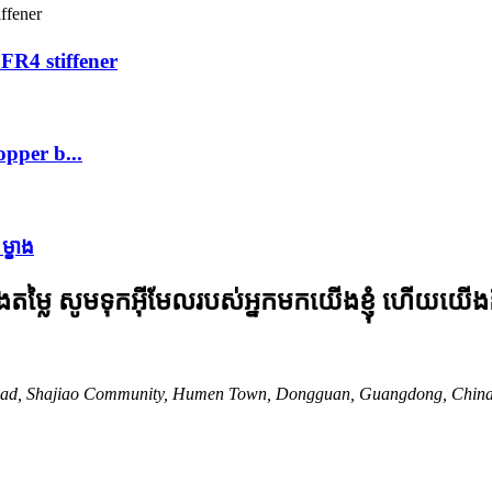
FR4 stiffener
pper b...
្ខាង
ម្លៃ សូមទុកអ៊ីមែលរបស់អ្នកមកយើងខ្ញុំ ហើយយើង
nd Road, Shajiao Community, Humen Town, Dongguan, Guangdong, China