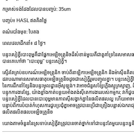
កម្រាស់ទង់ដែងដែលបានបញ្ចប់: 35um
បញ្ចប់៖ HASL ឥតគិតថ្លៃ
ពណ៌របាំងមុខ: បៃតង
ពេលវេលាដឹកនាំ៖ ៨ ថ្ងៃ។
បន្ទះសៀគ្វីបោះពុម្ពគឺជាផ្នែកអេឡិចត្រូនិចដ៏សំខាន់មួយគឺជាតួគាំទ្រនៃសមាស
បានគេហៅថា "បោះពុម្ព" បន្ទះសៀគ្វី។
ស្ទើរតែគ្រប់ឧបករណ៍អេឡិចត្រូនិក ចាប់ពីនាឡិកាអេឡិចត្រូនិក និងម៉ាស៊ីនគិ
ដរាបណាមានសមាសធាតុអេឡិចត្រូនិចដូចជាសៀគ្វីរួមបញ្ចូលគ្នា។ បន្ទះសៀគ្វីដែល
នៃ​ការ​ដឹកនាំ​ខ្សែ​និង​បន្ទះ​មូលដ្ឋាន​អ៊ីសូឡង់​។ វាអាចជំនួសខ្សែភ្លើងស្មុគ្រ
បន្ទុកការងារខ្សែ, យ៉ាងខ្លាំងកាត់បន្ថយអាំងតង់ស៊ីតេការងាររបស់កម្មករ
បន្ទះសៀគ្វីដែលបានបោះពុម្ពមានភាពស៊ីសង្វាក់គ្នានៃផលិតផលល្អ ហើយអាចមានល
បន្ទាប់ពីការបំបាត់កំហុសការជួបប្រជុំគ្នាអាចត្រូវបានប្រើជាគ្រឿងបន្លាស់ឯករា
ផលិតផលិតផលអេឡិចត្រូនិច
យោងតាមចំនួននៃស្រទាប់សៀគ្វីវាត្រូវបានចាត់ថ្នាក់ទៅជាបន្ទះតែមួយបន្ទះទ