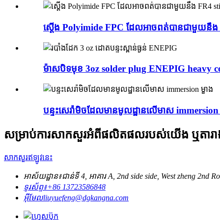
ស្តើង Polyimide FPC ដែលអាចពត់បានជាមួយនឹង 
ម៉ាសបិទមុខ 3oz solder plug ENEPIG heavy co
បន្ទះសេរ៉ាមិចដែលមានមូលដ្ឋានលើមាស immersion ម
សម្រាប់ការសាកសួរអំពីផលិតផលរបស់យើង ឬតារាងត
សាកសួរឥឡូវនេះ
អាស័យដ្ឋាន៖
ជាន់ទី 4, អាគារ A, 2nd side side, West zheng 2
ទូរស័ព្ទ៖
+86 13723586848
អ៊ីមែល
liuyuefeng@dgkangna.com