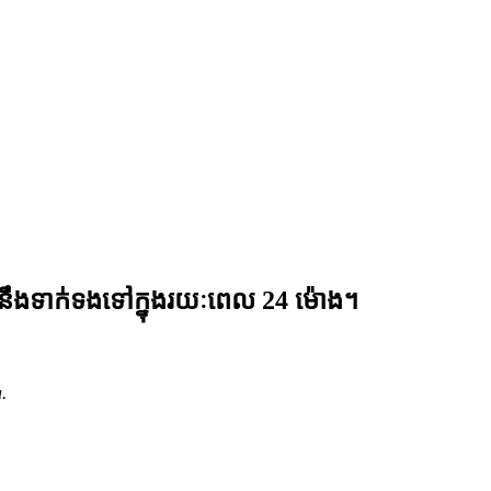
នឹងទាក់ទងទៅក្នុងរយៈពេល 24 ម៉ោង។
.