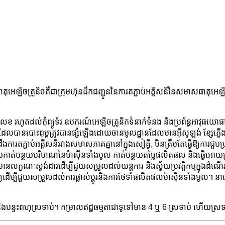
ធាតុអេឡិចត្រូនិចគឺជាក្រុមហ៊ុនដឹកជញ្ជូននៃការតភ្ជាប់អគ្គិសនីនៃសមាសធាតុអេ
តលេខ រហូតដល់កុំព្យូទ័រ ឧបករណ៍អេឡិចត្រូនិកទំនាក់ទំនង និងប្រព័ន្ធអាវុធយោធ
បានបោះពុម្ពត្រូវបានផ្សំឡើងដោយចានមូលដ្ឋានដែលមានអ៊ីសូឡង់ ខ្សែភ្លើងតភ្ជាប
ស្មាញ, ដឹងការតភ្ជាប់អគ្គិសនីរវាងសមាសភាគគ្នានៅក្នុងសៀគ្វី, មិនត្រឹមតែធ្វើឱ្យការ
; វាក៏ជួយកាត់បន្ថយបរិមាណនៃម៉ាស៊ីនទាំងមូល កាត់បន្ថយតម្លៃផលិតផល និងធ្
ក្ខណៈស្តង់ដារដើម្បីជួយសម្រួលដល់យន្តការ និងស្វ័យប្រវត្តិកម្មក្នុងដំណើ
ជ្យដើម្បីជួយសម្រួលដល់ការផ្លាស់ប្តូរនិងការថែទាំផលិតផលម៉ាស៊ីនទាំងមូល។ នាពេល
្វេនិងបន្ទះពហុស្រទាប់។ កម្រាលឥដ្ឋធម្មតាជាទូទៅមាន 4 ឬ 6 ស្រទាប់ ហើយស