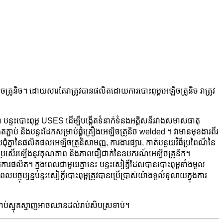
ឡិចត្រូនិច។ ដោយសារតែវាត្រូវបានផលិតដោយការបោះពុម្ពអេឡិចត្រូនិច វាត្រូវ
ា បន្ទះបោះពុម្ព USES ដើម្បីបង្កើតទំនាក់ទំនងអគ្គិសនីរវាងសមាសធាតុ
់ និងបន្ទះដែកសម្រាប់ផ្គុំគ្រឿងអេឡិចត្រូនិច welded ។ វា​មាន​មុខងារ​ពីរ​
ជួបប្រជុំគ្នានៃផលិតផលអេឡិចត្រូនិសាមញ្ញ, ការងារផ្សារ, កាត់បន្ថយវិធីប្រពៃណីនៃ
វើអោយប្រសើរឡើងនូវគុណភាព និងភាពជឿជាក់នៃឧបករណ៍អេឡិចត្រូនិក។
រការផលិត។ ក្នុងពេលជាមួយគ្នានេះ បន្ទះសៀគ្វីដែលបានបោះពុម្ពទាំងមូល
បច្ចុប្បន្នបន្ទះសៀគ្វីបោះពុម្ពត្រូវបានប្រើប្រាស់យ៉ាងទូលំទូលាយក្នុងការ
្រទាប់ស្មុគស្មាញអាចឈានដល់រាប់សិបស្រទាប់។