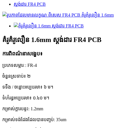
ស្តង់ដារ FR4 PCB
គំរូគំរូលឿន 1.6mm ស្តង់ដារ FR4 PCB
ការពិពណ៌នាសង្ខេប៖
ប្រភេទសម្ភារៈ: FR-4
ចំនួនស្រទាប់៖ ២
ទទឹង / ចន្លោះអប្បបរមា៖ ៦ ម។
ទំហំរន្ធអប្បបរមា៖ ០.៤០ ម។
កម្រាស់ក្តារបន្ទះ: 1.2mm
កម្រាស់ទង់ដែងដែលបានបញ្ចប់: 35um